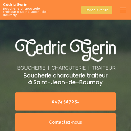
Aller
Cédric Gerin
au
Boucherie charcuterie
Rappel Gratuit
traiteur à Saint-Jean-de-
contenu
Bournay
principal
Boucherie charcuterie traiteur
à Saint-Jean-de-Bournay
04 74 58 70 51
Contactez-nous