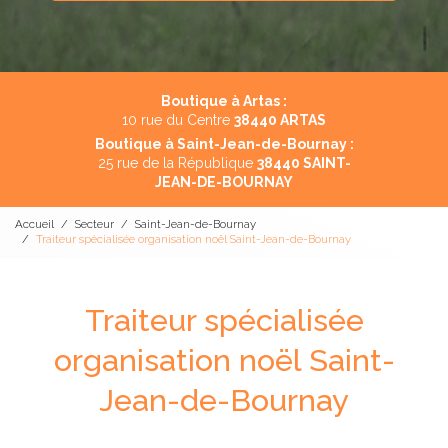
Boutique à Artas :
10 rue du Centre
38440 ARTAS
Boutique à Saint-Jean-de-Bournay :
25 rue de la République
38440 SAINT-
JEAN-DE-BOURNAY
Accueil
Secteur
Saint-Jean-de-Bournay
Traiteur spécialisée organisation noël Saint-Jean-de-Bournay
Traiteur spécialisée
organisation noël Saint-
Jean-de-Bournay