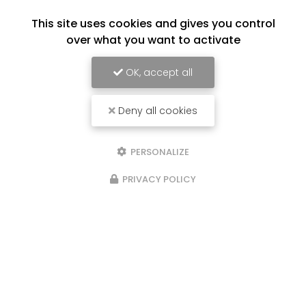
This site uses cookies and gives you control
over what you want to activate
OK, accept all
Deny all cookies
PERSONALIZE
20/05/2024
PRIVACY POLICY
Nouveau support de communication
web
Cédric Gerin à Saint-Jean-de-Bournay
vous
présente son nouveau support de
communication web réalisé par la société
BIIM
COM
. Vous souhaitant une agréable visite…
Toute l'actualité