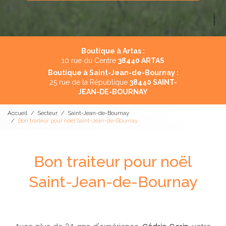
Boutique à Artas :
10 rue du Centre
38440 ARTAS
Boutique à Saint-Jean-de-Bournay :
25 rue de la République
38440 SAINT-
JEAN-DE-BOURNAY
Accueil
Secteur
Saint-Jean-de-Bournay
Bon traiteur pour noël Saint-Jean-de-Bournay
Bon traiteur pour noël
Saint-Jean-de-Bournay