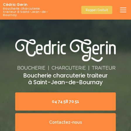
Aller
Cédric Gerin
au
Boucherie charcuterie
Rappel Gratuit
traiteur à Saint-Jean-de-
contenu
Bournay
principal
Boucherie charcuterie traiteur
à Saint-Jean-de-Bournay
04 74 58 70 51
Contactez-nous