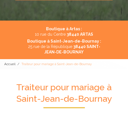
Boutique à Artas :
10 rue du Centre
38440 ARTAS
Boutique à Saint-Jean-de-Bournay :
25 rue de la République
38440 SAINT-
JEAN-DE-BOURNAY
Accueil
Traiteur pour mariage à Saint-Jean-de-Bournay
Traiteur pour mariage à
Saint-Jean-de-Bournay