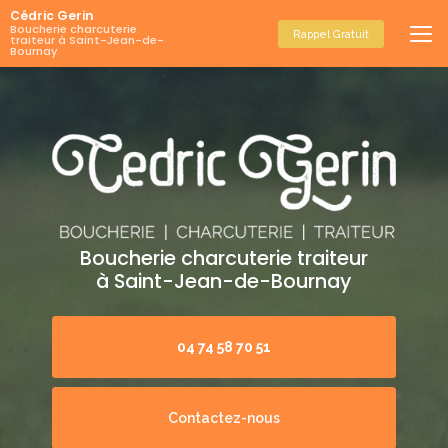
Aller
Cédric Gerin
au
Boucherie charcuterie
Rappel Gratuit
traiteur à Saint-Jean-de-
contenu
Bournay
principal
Boucherie charcuterie traiteur
à Saint-Jean-de-Bournay
04 74 58 70 51
Contactez-nous