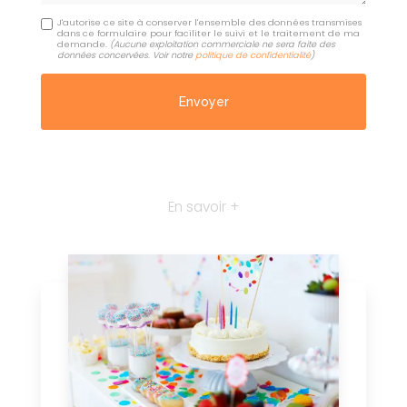
J'autorise ce site à conserver l'ensemble des données transmises
dans ce formulaire pour faciliter le suivi et le traitement de ma
demande.
(Aucune exploitation commerciale ne sera faite des
données concervées. Voir notre
politique de confidentialité
)
En savoir +