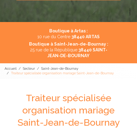
Boutique à Artas :
10 rue du Centre
38440 ARTAS
Boutique à Saint-Jean-de-Bournay :
25 rue de la République
38440 SAINT-
JEAN-DE-BOURNAY
Accueil
Secteur
Saint-Jean-de-Bournay
Traiteur spécialisée organisation mariage Saint-Jean-de-Bournay
Traiteur spécialisée
organisation mariage
Saint-Jean-de-Bournay