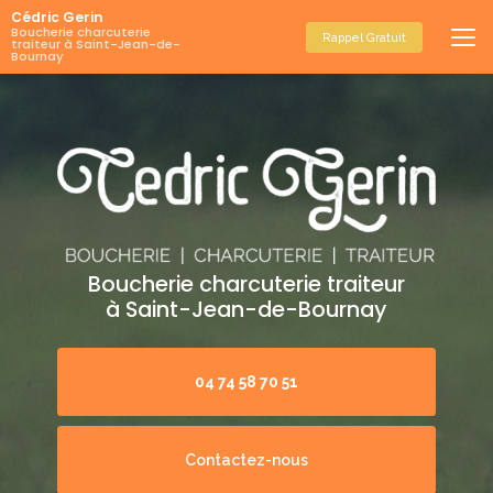
Aller
Cédric Gerin
au
Boucherie charcuterie
Rappel Gratuit
traiteur à Saint-Jean-de-
contenu
Bournay
principal
Boucherie charcuterie traiteur
à Saint-Jean-de-Bournay
04 74 58 70 51
Contactez-nous