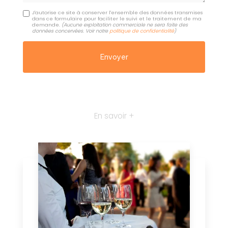
J'autorise ce site à conserver l'ensemble des données transmises
dans ce formulaire pour faciliter le suivi et le traitement de ma
demande.
(Aucune exploitation commerciale ne sera faite des
données concervées. Voir notre
politique de confidentialité
)
En savoir +