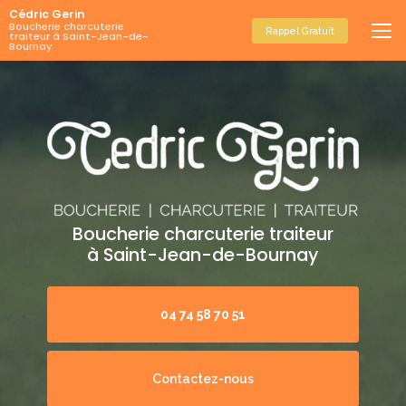
Aller
Cédric Gerin
au
Boucherie charcuterie
Rappel Gratuit
traiteur à Saint-Jean-de-
contenu
Bournay
principal
Boucherie charcuterie traiteur
à Saint-Jean-de-Bournay
04 74 58 70 51
Contactez-nous