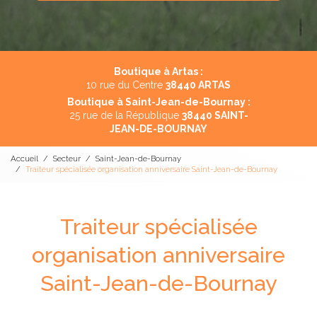
Boutique à Artas :
10 rue du Centre
38440 ARTAS
Boutique à Saint-Jean-de-Bournay :
25 rue de la République
38440 SAINT-
JEAN-DE-BOURNAY
Accueil
Secteur
Saint-Jean-de-Bournay
Traiteur spécialisée organisation anniversaire Saint-Jean-de-Bournay
Traiteur spécialisée
organisation anniversaire
Saint-Jean-de-Bournay