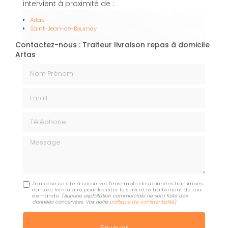
intervient à proximité de :
Artas
Saint-Jean-de-Bournay
Contactez-nous : Traiteur livraison repas à domicile
Artas
Nom Prénom
Email
Téléphone
Message
J'autorise ce site à conserver l'ensemble des données transmises
dans ce formulaire pour faciliter le suivi et le traitement de ma
demande.
(Aucune exploitation commerciale ne sera faite des
données concervées. Voir notre
politique de confidentialité
)