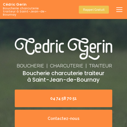
Aller
Cédric Gerin
au
Boucherie charcuterie
Rappel Gratuit
traiteur à Saint-Jean-de-
contenu
Bournay
principal
Boucherie charcuterie traiteur
à Saint-Jean-de-Bournay
04 74 58 70 51
Contactez-nous