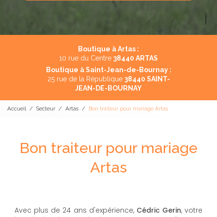
Boutique à Artas :
10 rue du Centre
38440 ARTAS
Boutique à Saint-Jean-de-Bournay :
25 rue de la République
38440 SAINT-
JEAN-DE-BOURNAY
Accueil
Secteur
Artas
Bon traiteur pour mariage Artas
Bon traiteur pour mariage
Artas
Avec plus de 24 ans d'expérience,
Cédric Gerin
, votre