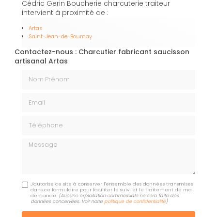
Cédric Gerin Boucherie charcuterie traiteur
intervient à proximité de :
Artas
Saint-Jean-de-Bournay
Contactez-nous : Charcutier fabricant saucisson
artisanal Artas
Nom Prénom
Email
Téléphone
Message
J'autorise ce site à conserver l'ensemble des données transmises
dans ce formulaire pour faciliter le suivi et le traitement de ma
demande.
(Aucune exploitation commerciale ne sera faite des
données concervées. Voir notre
politique de confidentialité
)