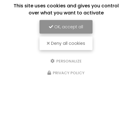
This site uses cookies and gives you control
over what you want to activate
OK, accept all
Deny all cookies
PERSONALIZE
20/05/2024
Nouveau support de communication
PRIVACY POLICY
web
Cédric Gerin à Saint-Jean-de-Bournay
vous
présente son nouveau support de
communication web réalisé par la société
BIIM
COM
. Vous souhaitant une agréable visite…
Toute l'actualité