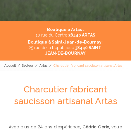
Boutique à Artas :
10 rue du Centre
38440 ARTAS
Boutique à Saint-Jean-de-Bournay :
25 rue de la République
38440 SAINT-
JEAN-DE-BOURNAY
Accueil
Secteur
Artas
Charcutier fabricant saucisson artisanal Artas
Charcutier fabricant
saucisson artisanal Artas
Avec plus de 24 ans d'expérience,
Cédric Gerin
, votre