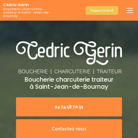
Aller
Cédric Gerin
au
Boucherie charcuterie
Rappel Gratuit
traiteur à Saint-Jean-de-
contenu
Bournay
principal
Boucherie charcuterie traiteur
à Saint-Jean-de-Bournay
04 74 58 70 51
Contactez-nous