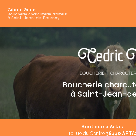
Navigation principale
Aller
au
Cédric Gerin
Boucherie charcuterie traiteur
contenu
à Saint-Jean-de-Bournay
principal
Boucherie charcute
à Saint-Jean-d
Boutique à Artas :
10 rue du Centre
38440 ARTA