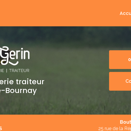
Accu
0
rie traiteur
Co
e-Bournay
Bout
S
25 rue de la R