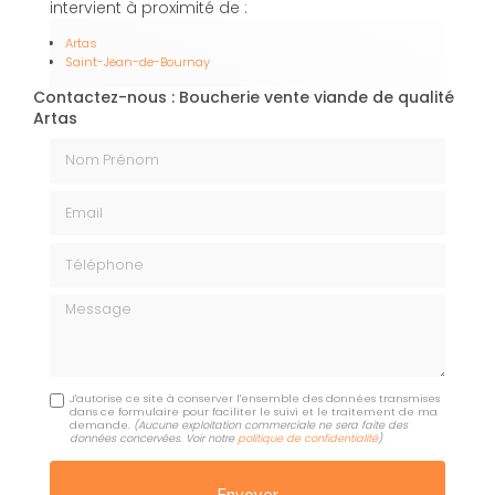
intervient à proximité de :
Artas
Saint-Jean-de-Bournay
Contactez-nous : Boucherie vente viande de qualité
Artas
Nom Prénom
Email
Téléphone
Message
J'autorise ce site à conserver l'ensemble des données transmises
dans ce formulaire pour faciliter le suivi et le traitement de ma
demande.
(Aucune exploitation commerciale ne sera faite des
données concervées. Voir notre
politique de confidentialité
)