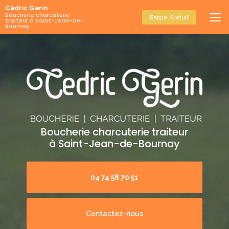
Aller
Cédric Gerin
au
Boucherie charcuterie
Rappel Gratuit
traiteur à Saint-Jean-de-
contenu
Bournay
principal
Boucherie charcuterie traiteur
à Saint-Jean-de-Bournay
04 74 58 70 51
Contactez-nous