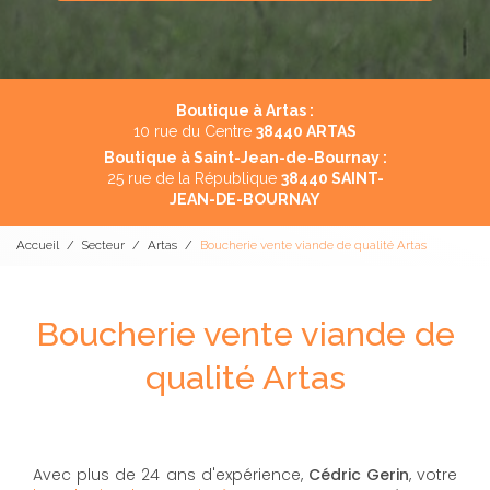
Boutique à Artas :
10 rue du Centre
38440 ARTAS
Boutique à Saint-Jean-de-Bournay :
25 rue de la République
38440 SAINT-
JEAN-DE-BOURNAY
Accueil
Secteur
Artas
Boucherie vente viande de qualité Artas
Boucherie vente viande de
qualité Artas
Avec plus de 24 ans d'expérience,
Cédric Gerin
, votre