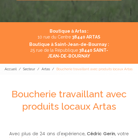
Boutique à Artas :
10 rue du Centre
38440 ARTAS
Boutique à Saint-Jean-de-Bournay :
25 rue de la République
38440 SAINT-
JEAN-DE-BOURNAY
Accueil
Secteur
Artas
Boucherie travaillant avec produits locaux Artas
Boucherie travaillant avec
produits locaux Artas
Avec plus de 24 ans d'expérience,
Cédric Gerin
, votre