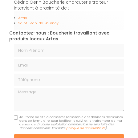
Cédric Gerin Boucherie charcuterie traiteur
intervient à proximité de :
Artas
Saint-Jean-de-Bournay
Contactez-nous : Boucherie travaillant avec
produits locaux Artas
Nom Prénom
Email
Téléphone
Message
J'autorise ce site à conserver l'ensemble des données transmises
dans ce formulaire pour faciliter le suivi et le traitement de ma
demande.
(Aucune exploitation commerciale ne sera faite des
données concervées. Voir notre
politique de confidentialité
)