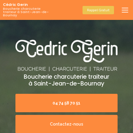
Aller
Cédric Gerin
au
Boucherie charcuterie
Rappel Gratuit
traiteur à Saint-Jean-de-
contenu
Bournay
principal
Boucherie charcuterie traiteur
à Saint-Jean-de-Bournay
04 74 58 70 51
Contactez-nous